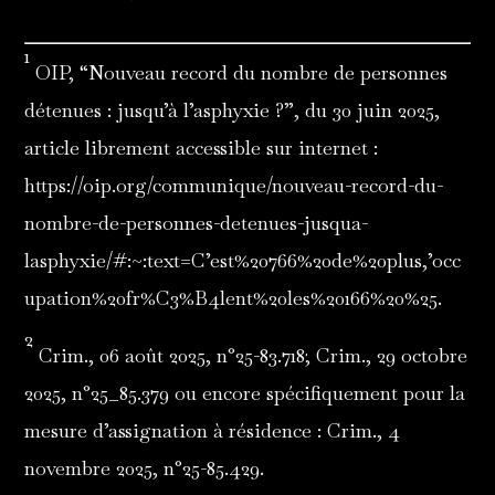
1
OIP, “Nouveau record du nombre de personnes
détenues : jusqu’à l’asphyxie ?”, du 30 juin 2025,
article librement accessible sur internet :
https://oip.org/communique/nouveau-record-du-
nombre-de-personnes-detenues-jusqua-
lasphyxie/#:~:text=C’est%20766%20de%20plus,’occ
upation%20fr%C3%B4lent%20les%20166%20%25.
2
Crim., 06 août 2025, n°25-83.718; Crim., 29 octobre
2025, n°25_85.379 ou encore spécifiquement pour la
mesure d’assignation à résidence : Crim., 4
novembre 2025, n°25-85.429.