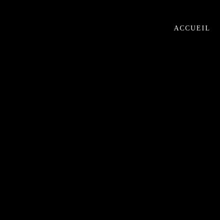
ACCUEIL