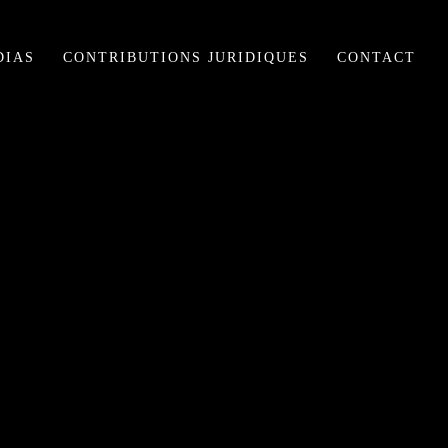
DIAS
CONTRIBUTIONS JURIDIQUES
CONTACT